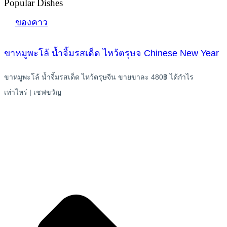
Popular Dishes
ของคาว
ขาหมูพะโล้ น้ำจิ้มรสเด็ด ไหว้ตรุษจ Chinese New Year
ขาหมูพะโล้ น้ำจิ้มรสเด็ด ไหว้ตรุษจีน ขายขาละ 480฿ ได้กำไร
เท่าไหร่ | เชฟขวัญ