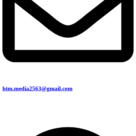
htm.media2563@gmail.com