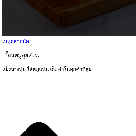
เมนูตลาดนัด
เกี๊ยวหมูลุยสวน
แป้งบางนุ่ม ไส้หมูแน่น เต็มคำในทุกคำที่ลุย