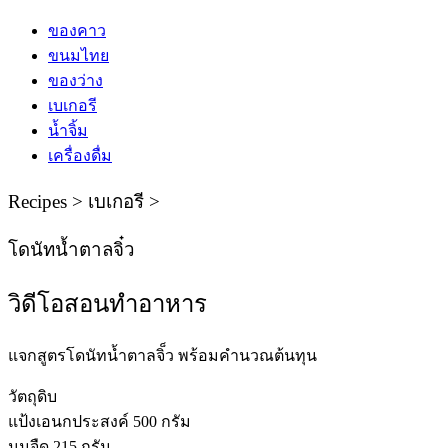
ของคาว
ขนมไทย
ของว่าง
เบเกอรี
น้ำจิ้ม
เครื่องดื่ม
Recipes > เบเกอรี >
โดนัทน้ำตาลจิ๋ว
วิดีโอสอนทําอาหาร
แจกสูตรโดนัทน้ำตาลจิ็ว พร้อมคำนวณต้นทุน
วัตถุดิบ
แป้งเอนกประสงค์ 500 กรัม
นมจืด 215 กรัม