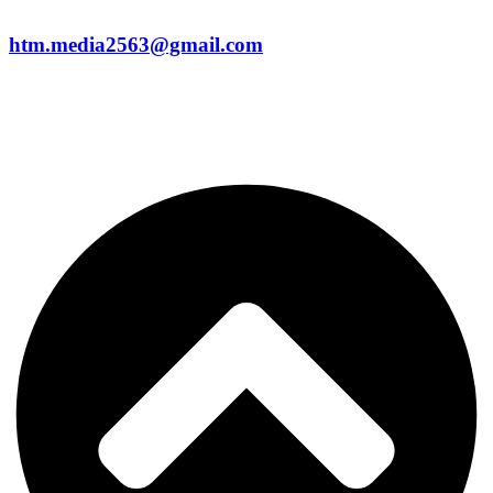
htm.media2563@gmail.com