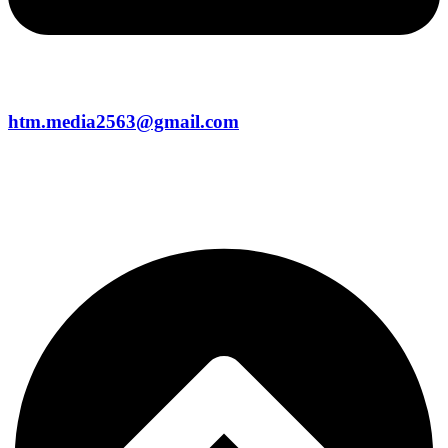
htm.media2563@gmail.com