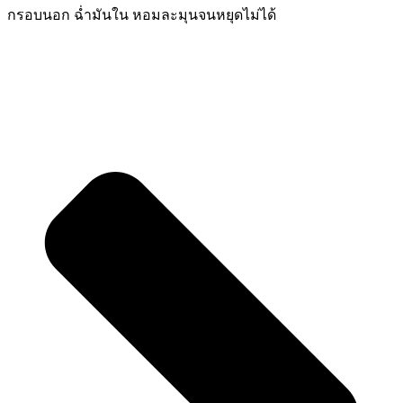
กรอบนอก ฉ่ำมันใน หอมละมุนจนหยุดไม่ได้