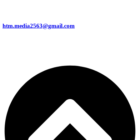
htm.media2563@gmail.com