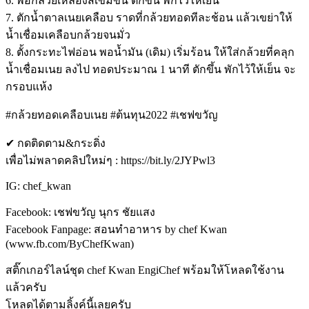
6. พอกล้วยเหลืองสีเข้มขึ้น ตักขึ้น พักไว้ให้เย็น
7. ตักน้ำตาลเนยเคลือบ ราดที่กล้วยทอดทีละช้อน แล้วเขย่าให้
น้ำเชื่อมเคลือบกล้วยจนมั่ว
8. ตั้งกระทะไฟอ่อน พอน้ำมัน (เดิม) เริ่มร้อน ให้ใส่กล้วยที่คลุก
น้ำเชื่อมเนย ลงไป ทอดประมาณ 1 นาที ตักขึ้น พักไว้ให้เย็น จะ
กรอบแห้ง
#กล้วยทอดเคลือบเนย #ต้นทุน2022 #เชฟขวัญ
✔ กดติดตาม&กระดิ่ง
เพื่อไม่พลาดคลิปใหม่ๆ : https://bit.ly/2JYPwl3
IG: chef_kwan
Facebook: เชฟขวัญ นุกร ชัยแสง
Facebook Fanpage: สอนทำอาหาร by chef Kwan
(www.fb.com/ByChefKwan)
สติ๊กเกอร์ไลน์ชุด chef Kwan EngiChef พร้อมให้โหลดใช้งาน
แล้วครับ
โหลดได้ตามลิ้งค์นี้เลยครับ